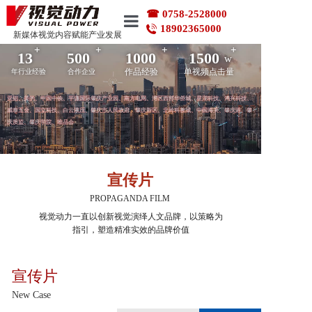
☎ 0758-2528000
18902365000
新媒体视觉内容赋能产业发展
+
+
+
+
首页
13
500
1000
1500
w
作品经验
单视频点击量
年行业经验
合作企业
作品案例
亚铝、美的、中国中铁、平谦国际肇庆产业园、南方电网、湾区西部华侨城、星湖科技、鸿兴科技、
威泰五金、国立科技、白云液压、肇庆市人民政府、肇庆新区、北岭科教城、中国海关、肇庆港、肇
庆质监、肇庆学院、唯品会
企业动态
品牌服务
宣传片
PROPAGANDA FILM
拍摄花絮
视觉动力一直以创新视觉演绎人文品牌，以策略为
指引，塑造精准实效的品牌价值
关于我们
宣传片
联系我们
New Case